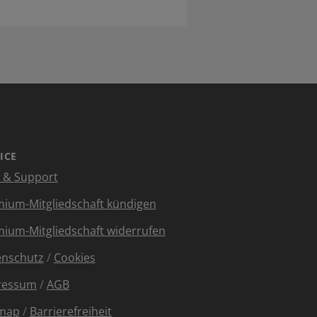
ICE
e & Support
ium-Mitgliedschaft kündigen
ium-Mitgliedschaft widerrufen
enschutz
/
Cookies
ressum
/
AGB
emap
/
Barrierefreiheit