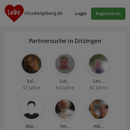
Login
Registrieren
Partnersuche in Ditzingen
Xal…
Lut…
Lev…
47 Jahre
64 Jahre
42 Jahre
Mar…
Fet…
Ald…