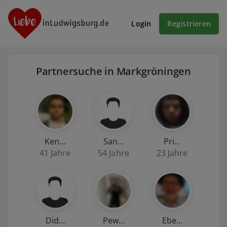
Login
Registrieren
Partnersuche in Markgröningen
Ken…
San…
Pri…
41 Jahre
54 Jahre
23 Jahre
Did…
Pew…
Ebe…